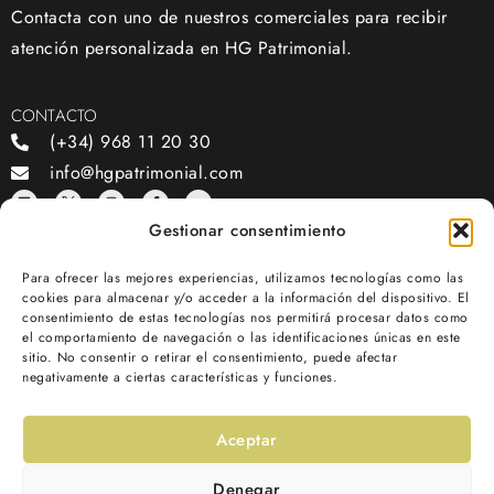
Contacta con uno de nuestros comerciales para recibir
atención personalizada en HG Patrimonial.
CONTACTO
(+34) 968 11 20 30
info@hgpatrimonial.com
Gestionar consentimiento
OFICINAS
Para ofrecer las mejores experiencias, utilizamos tecnologías como las
cookies para almacenar y/o acceder a la información del dispositivo. El
Av. Juan de Borbón, 81, bajo, 30007, Murcia
consentimiento de estas tecnologías nos permitirá procesar datos como
el comportamiento de navegación o las identificaciones únicas en este
SOMOS PATROCINADORES OFICIALES DE:
sitio. No consentir o retirar el consentimiento, puede afectar
negativamente a ciertas características y funciones.
Aceptar
Denegar