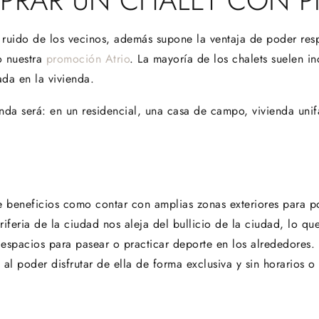
PRAR UN CHALET CON P
l ruido de los vecinos, además supone la ventaja de poder resp
o nuestra
promoción Atrio
. La mayoría de los chalets suelen in
ada en la vivienda.
nda será: en un residencial, una casa de campo, vivienda unif
 beneficios como contar con amplias zonas exteriores para pod
riferia de la ciudad nos aleja del bullicio de la ciudad, lo q
espacios para pasear o practicar deporte en los alrededores
l poder disfrutar de ella de forma exclusiva y sin horarios o 