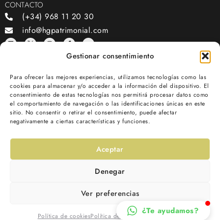
CONTACTO
(+34) 968 11 20 30
info@hgpatrimonial.com
Gestionar consentimiento
OFICINAS
Para ofrecer las mejores experiencias, utilizamos tecnologías como las
Av. Juan de Borbón, 81, bajo, 30007, Murcia
cookies para almacenar y/o acceder a la información del dispositivo. El
consentimiento de estas tecnologías nos permitirá procesar datos como
el comportamiento de navegación o las identificaciones únicas en este
SOMOS PATROCINADORES OFICIALES DE:
sitio. No consentir o retirar el consentimiento, puede afectar
negativamente a ciertas características y funciones.
Aceptar
Denegar
Ver preferencias
HG PATRIMONIAL ® 2026
POLÍTICA DE PRIVACIDAD
AVISO LEGAL
¿Te ayudamos?
Política de cookies
Política de Privacidad
Aviso Legal