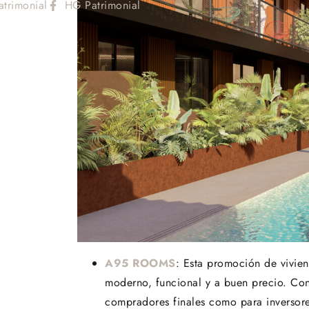
atrimonial
HG Patrimonial
A95 ROOMS
: Esta promoción de vivie
moderno, funcional y a buen precio. Con
compradores finales como para inversore