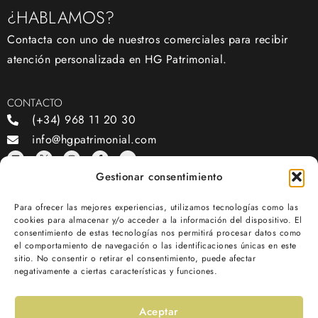
¿HABLAMOS?
Contacta con uno de nuestros comerciales para recibir
atención personalizada en HG Patrimonial.
CONTACTO
(+34) 968 11 20 30
info@hgpatrimonial.com
Gestionar consentimiento
OFICINAS
Para ofrecer las mejores experiencias, utilizamos tecnologías como las
Av. Juan de Borbón, 81, bajo, 30007, Murcia
cookies para almacenar y/o acceder a la información del dispositivo. El
consentimiento de estas tecnologías nos permitirá procesar datos como
el comportamiento de navegación o las identificaciones únicas en este
SOMOS PATROCINADORES OFICIALES DE:
sitio. No consentir o retirar el consentimiento, puede afectar
negativamente a ciertas características y funciones.
Aceptar