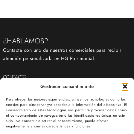
¿HABLAMOS?
Contacta con uno de nuestros comerciales para recibir
atención personalizada en HG Patrimonial.
CONTACTO
(+34) 968 11 20 30
Gestionar consentimiento
info@hgpatrimonial.com
Para ofrecer las mejores experiencias, utilizamos tecnologías como las
cookies para almacenar y/o acceder a la información del dispositivo. El
consentimiento de estas tecnologías nos permitirá procesar datos como
OFICINAS
el comportamiento de navegación o las identificaciones únicas en este
sitio. No consentir o retirar el consentimiento, puede afectar
negativamente a ciertas características y funciones.
Av. Juan de Borbón, 81, bajo, 30007, Murcia